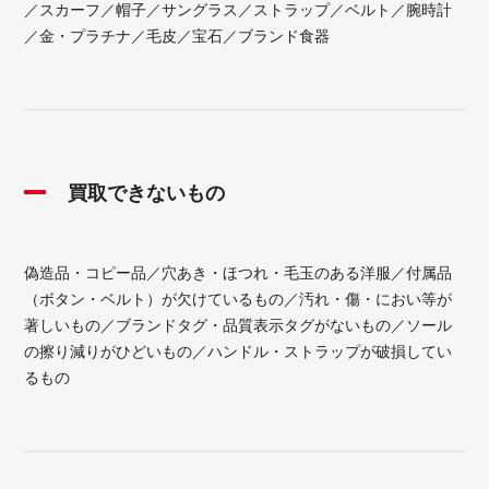
／スカーフ／帽子／サングラス／ストラップ／ベルト／腕時計
／金・プラチナ／毛皮／宝石／ブランド食器
買取できないもの
偽造品・コピー品／穴あき・ほつれ・毛玉のある洋服／付属品
（ボタン・ベルト）が欠けているもの／汚れ・傷・におい等が
著しいもの／ブランドタグ・品質表示タグがないもの／ソール
の擦り減りがひどいもの／ハンドル・ストラップが破損してい
るもの